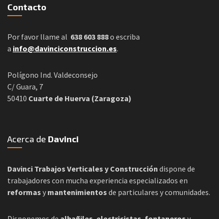
Contacto
Por favor llame al
638 603 888
o escriba
a
info@davinciconstruccion.es
.
Polígono Ind. Valdeconsejo
C/ Guara, 7
50410
Cuarte de Huerva (Zaragoza)
Acerca de
Davinci
Davinci Trabajos Verticales y Construcción
dispone de
trabajadores con mucha experiencia especializados en
reformas
y
mantenimientos
de particulares y comunidades.
Disponemos de
albañiles
,
electricistas
,
fontaneros
y