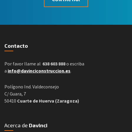
Contacto
Por favor llame al
638 603 888
o escriba
a
info@davinciconstruccion.es
.
Polígono Ind. Valdeconsejo
C/ Guara, 7
50410
Cuarte de Huerva (Zaragoza)
Acerca de
Davinci