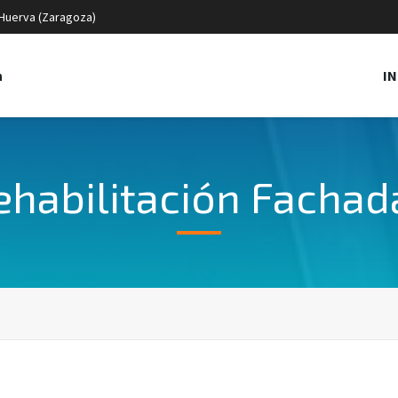
Huerva (Zaragoza)
IN
n
ehabilitación Fachad