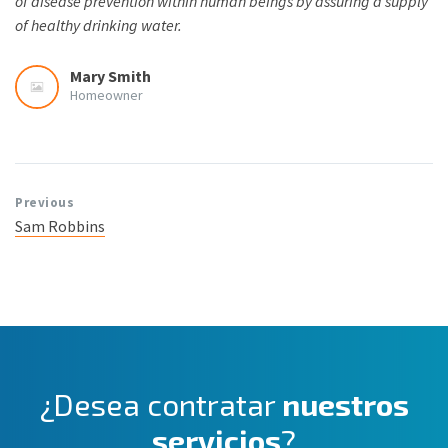
of disease prevention within human beings by assuring a supply
of healthy drinking water.
Mary Smith
Homeowner
Previous
Sam Robbins
¿Desea contratar
nuestros
servicios
?