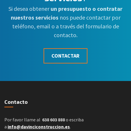
Si desea obtener
un presupuesto o contratar
nuestros servicios
nos puede contactar por
teléfono, email o a través del formulario de
contacto.
CONTACTAR
Contacto
Por favor llame al
638 603 888
o escriba
a
info@davinciconstruccion.es
.