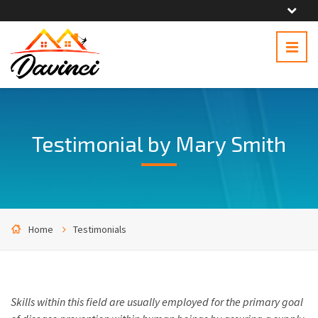
Testimonial by Mary Smith
Home
Testimonials
Skills within this field are usually employed for the primary goal